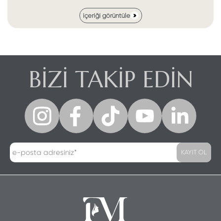
içeriği görüntüle
BİZİ TAKİP EDİN
KAYIT OL