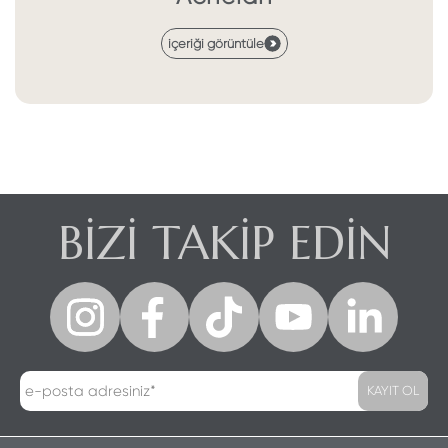
içeriği görüntüle
BİZİ TAKİP EDİN
KAYIT OL